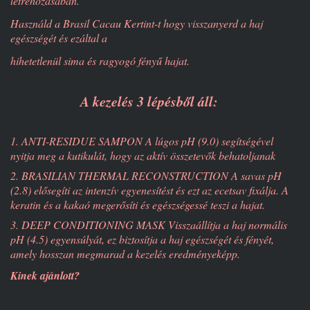
létrehozásában.
Használd a Brasil Cacau Kertint-t hogy visszanyerd a haj
egészségét és ezáltal a
hihetetlenül sima és ragyogó fényű hajat.
A kezelés 3 lépésből áll:
1. ANTI-RESIDUE SAMPON A lúgos pH (9.0) segítségével
nyitja meg a kutikulát, hogy az aktív összetevők behatoljanak
2. BRASILIAN THERMAL RECONSTRUCTION A savas pH
(2.8) elősegíti az intenzív egyenesítést és ezt az ecetsav fixálja. A
keratin és a kakaó megerősíti és egészségessé teszi a hajat.
3. DEEP CONDITIONING MASK Visszaállítja a haj normális
pH (4.5) egyensúlyát, ez biztosítja a haj egészségét és fényét,
amely hosszan megmarad a kezelés eredményeképp.
Kinek ajánlott?