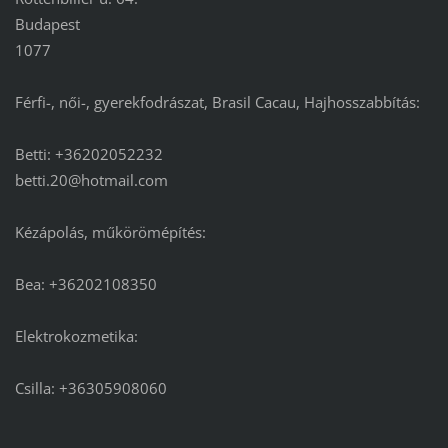
Budapest
1077
Férfi-, női-, gyerekfodrászat, Brasil Cacau, Hajhosszabbítás:
Betti: +36202052232
betti.20@hotmail.com
Kézápolás, műkörömépítés:
Bea: +36202108350
Elektrokozmetika:
Csilla: +36305908060