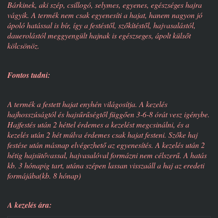
Bárkinek, aki szép, csillogó, selymes, egyenes, egészséges hajra
vágyik. A termék nem csak egyenesíti a hajat, hanem nagyon jó
ápoló hatással is bír, így a festéstől, szőkítéstől, hajvasalástól,
dauerolástól meggyengült hajnak is egészseges, ápolt külsőt
kölcsönöz.
Fontos tudni:
A termék a festett hajat enyhén világosítja. A kezelés
hajhosszúságtól és hajsűrűségtől függően 3-6-8 órát vesz igénybe.
Hajfestés után 2 héttel érdemes a kezelést megcsinálni, és a
kezelés után 2 hét múlva érdemes csak hajat festeni. Szőke haj
festése után másnap elvégezhető az egyenesítés. A kezelés után 2
hétig hajsütővassal, hajvasalóval formázni nem célszerű. A hatás
kb. 3 hónapig tart, utána szépen lassan visszaáll a haj az eredeti
formájába(kb. 8 hónap)
A kezelés ára: