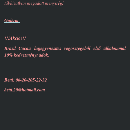
táblázatban megadott menyiség!
Galéria
!!!Akció!!!
Brasil Cacau hajegyenesítés végösszegéből első alkalommal
10% kedvezményt adok.
Betti: 06-20-205-22-32
betti.20@hotmail.com