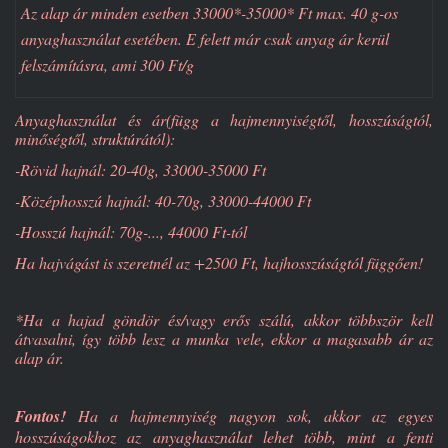
Az alap ár minden esetben 33000*-35000* Ft max. 40 g-os
anyaghasználat esetében. E felett már csak anyag ár kerül
felszámításra, ami 300 Ft/g
Anyaghasználat és ár(függ a hajmennyiségtől, hosszúságtól,
minőségtől, struktúrától):
-Rövid hajnál: 20-40g, 33000-35000 Ft
-Középhosszú hajnál: 40-70g, 33000-44000 Ft
-Hosszú hajnál: 70g-..., 44000 Ft-tól
Ha hajvágást is szeretnél az +2500 Ft, hajhosszúságtól függően!
*Ha a hajad göndör és/vagy erős szálú, akkor többször kell
átvasalni, így több lesz a munka vele, ekkor a magasabb ár az
alap ár.
Fontos!
Ha a hajmennyiség nagyon sok, akkor az egyes
hosszúságokhoz az anyaghasználat lehet több, mint a fenti