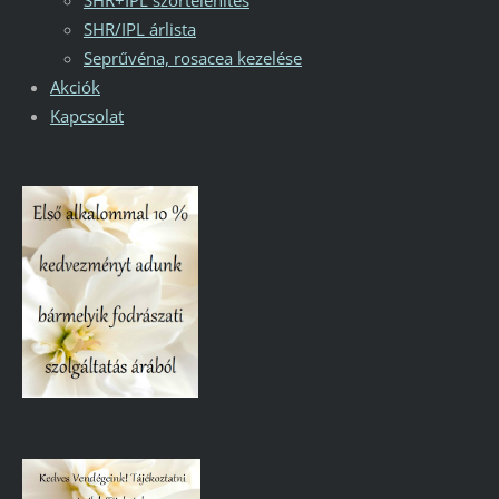
SHR/IPL árlista
Seprűvéna, rosacea kezelése
Akciók
Kapcsolat