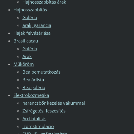
Hajhosszabbítás árak
Hajhosszabbítás
Galéria
árak, garancia
Hajak felvásárlása
Brasil cacau
Galéria
Árak
Műköröm
Bea bemutatkozás
Bea árlista
Bea galéria
Elektrokozmetika
narancsbőr kezelés vákummal
Zsírégetés, feszesítés
Arcfiatalítás
Izomstimuláció
SHR+IPL szőrtelenítés