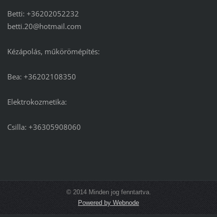
Betti: +36202052232
betti.20@hotmail.com
Kézápolás, műkörömépítés:
Bea: +36202108350
Elektrokozmetika:
Csilla: +36305908060
© 2014 Minden jog fenntartva.
Powered by Webnode