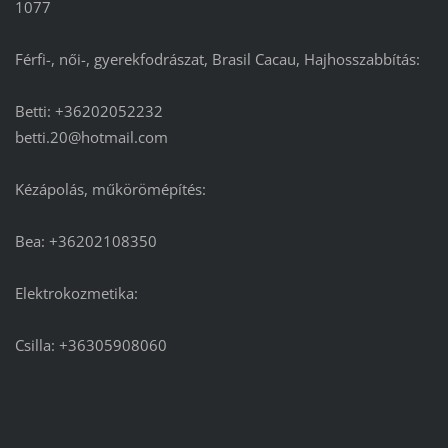
1077
Férfi-, női-, gyerekfodrászat, Brasil Cacau, Hajhosszabbítás:
Betti: +36202052232
betti.20@hotmail.com
Kézápolás, műkörömépítés:
Bea: +36202108350
Elektrokozmetika:
Csilla: +36305908060