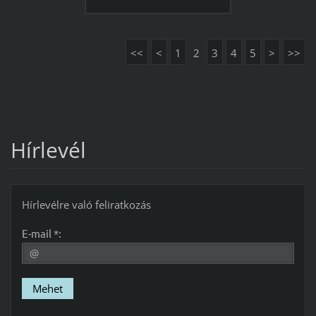
<<
<
1
2
3
4
5
>
>>
Hírlevél
Hírlevélre való feliratkozás
E-mail *: