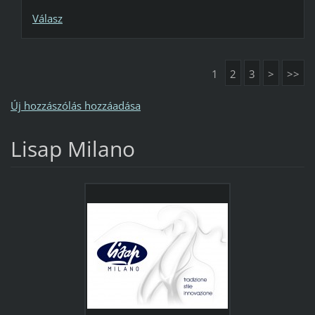
Válasz
1
2
3
>
>>
Új hozzászólás hozzáadása
Lisap Milano