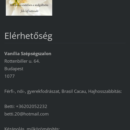
Elérhetőség
Vanília Szépségszalon
Rottenbiller u. 64.
Budapest
1077
Férfi-, női-, gyerekfodrászat, Brasil Cacau, Hajhosszabbítás:
Betti: +36202052232
betti.20@hotmail.com
Kézápolás, műkörömépítés: