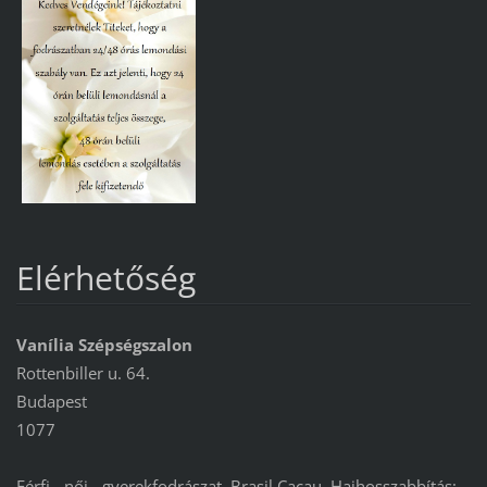
Elérhetőség
Vanília Szépségszalon
Rottenbiller u. 64.
Budapest
1077
Férfi-, női-, gyerekfodrászat, Brasil Cacau, Hajhosszabbítás: