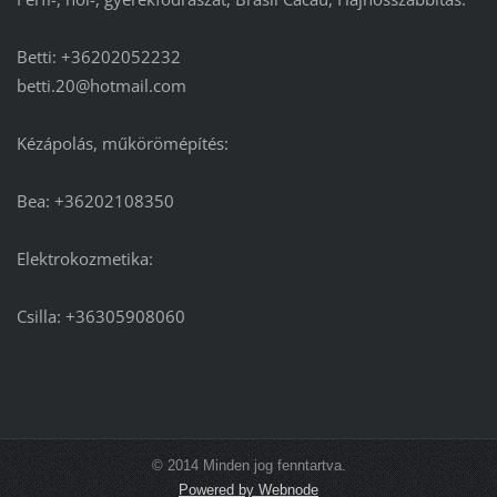
Betti: +36202052232
betti.20@hotmail.com
Kézápolás, műkörömépítés:
Bea: +36202108350
Elektrokozmetika:
Csilla: +36305908060
© 2014 Minden jog fenntartva.
Powered by Webnode