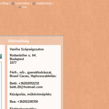
zdőlap
|
nyomtatás
|
oldaltérkép
|
rss
Elérhetőség
Vanília Szépségszalon
Rottenbiller u. 64.
Budapest
1077
Férfi-, női-, gyerekfodrászat,
Brasil Cacau, Hajhosszabbítás:
Betti: +36202052232
betti.20@hotmail.com
Kézápolás, műkörömépítés:
Bea: +36202108350
Elektrokozmetika: