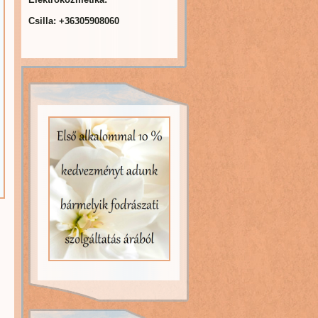
Csilla: +36305908060