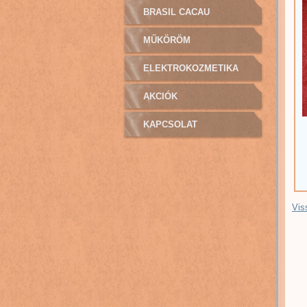
BRASIL CACAU
MŰKÖRÖM
ELEKTROKOZMETIKA
AKCIÓK
KAPCSOLAT
Vis