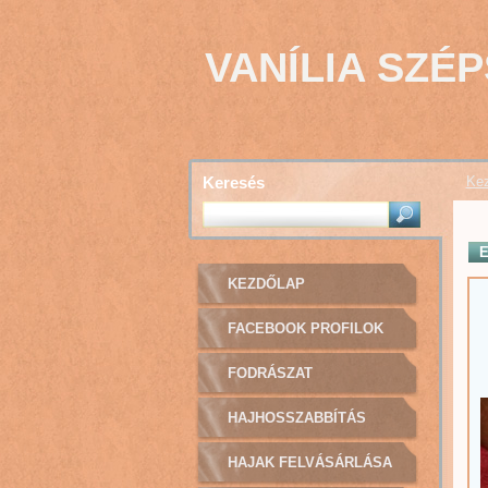
VANÍLIA SZÉ
Keresés
Kez
KEZDŐLAP
FACEBOOK PROFILOK
FODRÁSZAT
HAJHOSSZABBÍTÁS
HAJAK FELVÁSÁRLÁSA