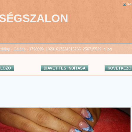
ke
PSÉGSZALON
dőlap
-
Galéria
-
1798099_10201613224515266_256715529_n.jpg
ELŐZŐ
DIAVETÍTÉS INDÍTÁSA
KÖVETKEZŐ