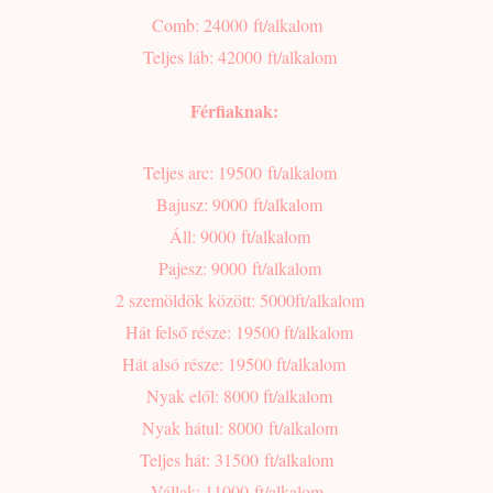
Comb: 24000 ft/alkalom
Teljes láb: 42000 ft/alkalom
Férfiaknak:
Teljes arc: 19500
ft/alkalom
Bajusz: 9000
ft/alkalom
Áll: 9000
ft/alkalom
Pajesz: 9000
ft/alkalom
2 szemöldök között: 5000
ft/alkalom
Hát felső része: 19500 ft/alkalom
Hát alsó része: 19500 ft/alkalom
Nyak elől: 8000 ft/alkalom
Nyak hátul: 8000
ft/alkalom
Teljes hát: 31500 ft/alkalom
Vállak: 11000 ft/alkalom