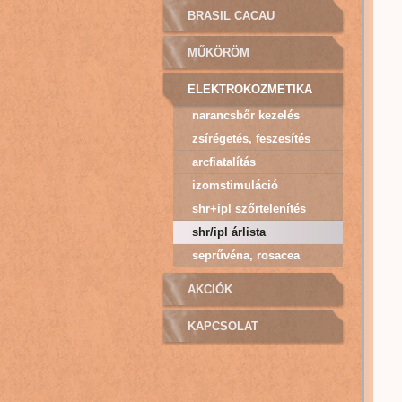
BRASIL CACAU
MŰKÖRÖM
ELEKTROKOZMETIKA
narancsbőr kezelés
vákummal
zsírégetés, feszesítés
arcfiatalítás
izomstimuláció
shr+ipl szőrtelenítés
shr/ipl árlista
seprűvéna, rosacea
kezelése
AKCIÓK
KAPCSOLAT