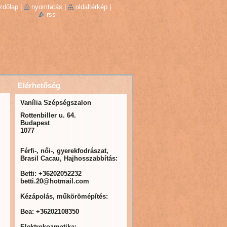
zdőlap
|
nyomtatás
|
oldaltérkép
|
rss
Elérhetőség
Vanília Szépségszalon
Rottenbiller u. 64.
Budapest
1077
Férfi-, női-, gyerekfodrászat,
Brasil Cacau, Hajhosszabbítás:
Betti: +36202052232
betti.20@hotmail.com
Kézápolás, műkörömépítés:
Bea: +36202108350
Elektrokozmetika: