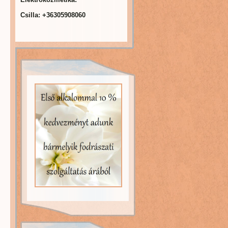
Csilla: +36305908060