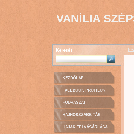
VANÍLIA SZÉ
Keresés
Kez
KEZDŐLAP
FACEBOOK PROFILOK
FODRÁSZAT
HAJHOSSZABBÍTÁS
HAJAK FELVÁSÁRLÁSA