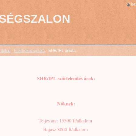
ke
PSÉGSZALON
dőlap
-
Elektrokozmetika
-
SHR/IPL árlista
SHR/IPL szőrtelenítés árak:
Nőknek:
Teljes arc: 15500 ft/alkalom
Bajusz 8000 ft/alkalom